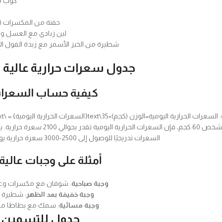
كوب من
حفنة من المكسرات (ل
لبن زبادي مع العسل وا
شطيرة من الخبز الأسمر مع زبدة الفول ال
جدول سعرات حرارية عالية 
كيفية حساب السعرات 
\times 35السعرات الحرارية اليومية=الوزن (كجم)×35 إذا كان الوزن الحالي للشخص 
السعرات تدريجيًا للوصول إلى 2500-3000 سعرة حرارية يوميًا لزيادة الوزن.
أمثلة على وجبات عالي
وجبة صباحية
: شوفان مع مكسرات وعس
وجبة خفيفة بعد الظهر
: شطيرة ج
وجبة مسائية
: سمك مع بطاطا م
جدول للتسمين