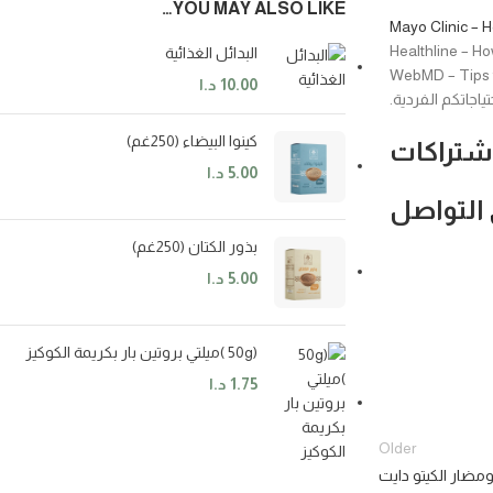
YOU MAY ALSO LIKE…
Mayo Clinic – 
Healthline – H
البدائل الغذائية
WebMD – Tips f
10.00
د.ا
اجاتكم الفردية.
كينوا البيضاء (250غم)
شتراكات
5.00
د.ا
التواصل
بذور الكتان (250غم)
5.00
د.ا
(50g )ميلتي بروتين بار بكريمة الكوكيز
1.75
د.ا
Older
ومضار الكيتو دايت