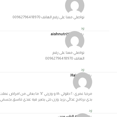
تواصلي معنا على رقم الهاتف 00962796418970
رد
يقول
aishnutrition
:
تواصلي معنا على رقم
الهاتف 00962796418970
رد
يقول
Haidar
:
مرحبا عمري ٢٠ طولي ١٨٠ و وزرني ٦٢ ما بعاني من امراض عملت تحاليل مافي عندي مشاكل
بدي برنامج غذائي يزيد وزن حتى يصير فيه عندي تناسق بجسمي
رد
يقول
وردة الياسمين
: