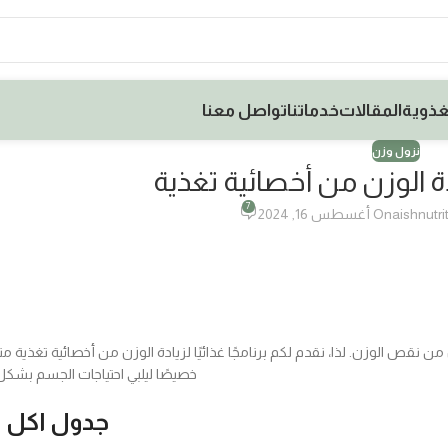
غذوية
المقالات
خدماتنا
تواصل معنا
نزول وزن
دة الوزن من أخصائية تغذية
7
aishnutri
On أغسطس 16, 2024
 نقص الوزن. لذا، نقدم لكم برنامجًا غذائيًا لزيادة الوزن من أخصائية تغذية 
خصيصًا ليلبي احتياجات الجسم بشك
جدول اكل 