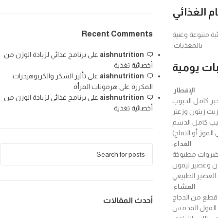
م الغذائي
Recent Comments
ية متنوعة وغنية
بالمغذيات.
aishnutrition
على
برنامج غذائي لزيادة الوزن من
بات يومية
أخصائية تغذية
aishnutrition
على
تأثير السكر والكربوهيدرات
المكررة على هرمونات المرأة
الإفطار
:
aishnutrition
على
برنامج غذائي لزيادة الوزن من
ز كامل الحبوب
أخصائية تغذية
زيت زيتون وزعتر
يب كامل الدسم
لموز أو التفاح)
الغداء
:
ضروات مطبوخة
ن وعصير ليمون
لعصير الطبيعي
العشاء
:
 قطع من الدجاج
أحدث المقالات
الفول المدمس