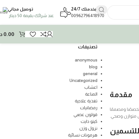
بخدمتك 24/7
توصيل مجاني
00962796418970
عند شرائك بقيمة 50 دينار
0.00
د.
تصنيفات
anonymous
blog
general
Uncategorized
اعشاب
مقدمة
المناعة
تغذية علاجية
رمضانيات
متخصصًا ومصممًا
قولون عصبي
ل متوازن وصحي.
كيتو دايت
نزول وزن
للتسمين
هرمونات نسائية