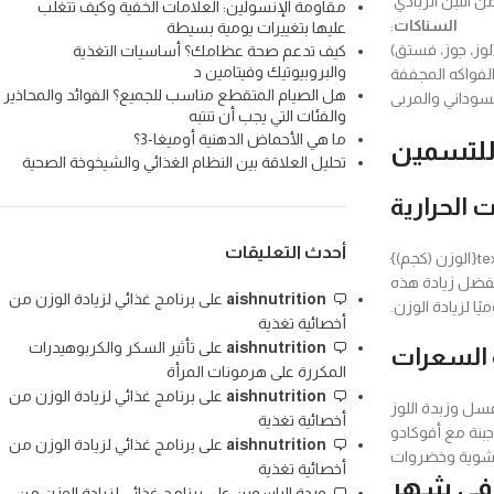
 اللبن الزبادي
مقاومة الإنسولين: العلامات الخفية وكيف تتغلب
السناكات
:
عليها بتغييرات يومية بسيطة
وز، جوز، فستق)
كيف تدعم صحة عظامك؟ أساسيات التغذية
والبروبيوتيك وفيتامين د
لفواكه المجففة
هل الصيام المتقطع مناسب للجميع؟ الفوائد والمحاذير
سوداني والمربى
والفئات التي يجب أن تنتبه
ما هي الأحماض الدهنية أوميغا-3؟
للتسمين
تحليل العلاقة بين النظام الغذائي والشيخوخة الصحية
الحرارية
أحدث التعليقات
لحساب جدول سعرات حرارية عالية للتسمين، يمكننا استخدام المعادلة التالية: السعرات الحرارية اليومية=الوزن (كجم)×35\text{السعرات الحرارية اليومية} = \text{الوزن (كجم)}
60 كجم، فإن السعرات الحرارية اليومية تقدر بحوالي 2100 سعرة حرارية. يفضل زيادة هذه
aishnutrition
على
برنامج غذائي لزيادة الوزن من
أخصائية تغذية
aishnutrition
على
تأثير السكر والكربوهيدرات
ة السعرات
المكررة على هرمونات المرأة
aishnutrition
على
برنامج غذائي لزيادة الوزن من
ل وزبدة اللوز
أخصائية تغذية
بنة مع أفوكادو
aishnutrition
على
برنامج غذائي لزيادة الوزن من
شوية وخضروات
أخصائية تغذية
 في شهر
وردة الياسمين
على
برنامج غذائي لزيادة الوزن من