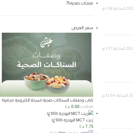
منتجات صحيه
75
سعر العرض
كتاب وصفات السناكات صحية (نسخة الكترونية مجانية)
0.00
د.ا
10.00
د.ا
زيت MCT البودرة (100غ)
7.75
د.ا