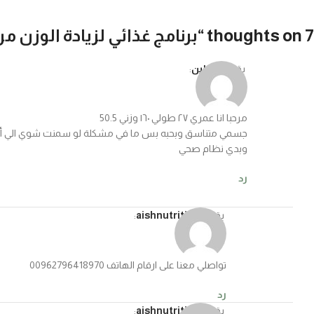
7 thoughts on “
برنامج غذائي لزيادة الوزن م
يقول
مادلين
:
مرحبا انا عمري ٢٧ طولي ١٦٠ وزني 50.5
جسمي متناسق وبحبه بس ما في مشكلة لو سمنت شوي الي أبرز
وبدي نظام صحي
رد
يقول
aishnutrition
:
تواصلي معنا على ارقام الهاتف 00962796418970
رد
يقول
aishnutrition
: