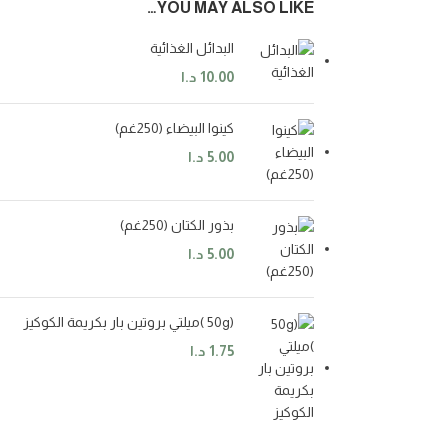
YOU MAY ALSO LIKE…
البدائل الغذائية
10.00
د.ا
كينوا البيضاء (250غم)
5.00
د.ا
بذور الكتان (250غم)
5.00
د.ا
(50g )ميلتي بروتين بار بكريمة الكوكيز
1.75
د.ا