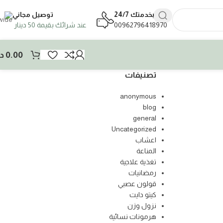
بخدمتك 24/7
توصيل مجاني
00962796418970
عند شرائك بقيمة 50 دينار
0.00
د.
تصنيفات
anonymous
blog
general
Uncategorized
اعشاب
المناعة
تغذية علاجية
رمضانيات
قولون عصبي
كيتو دايت
نزول وزن
هرمونات نسائية