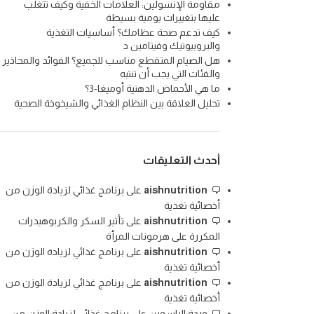
مقاومة الإنسولين: العلامات الخفية وكيف تتغلب
عليها بتغييرات يومية بسيطة
كيف تدعم صحة عظامك؟ أساسيات التغذية
والبروبيوتيك وفيتامين د
هل الصيام المتقطع مناسب للجميع؟ الفوائد والمحاذير
والفئات التي يجب أن تنتبه
ما هي الأحماض الدهنية أوميغا-3؟
تحليل العلاقة بين النظام الغذائي والشيخوخة الصحية
أحدث التعليقات
aishnutrition
على
برنامج غذائي لزيادة الوزن من
أخصائية تغذية
aishnutrition
على
تأثير السكر والكربوهيدرات
المكررة على هرمونات المرأة
aishnutrition
على
برنامج غذائي لزيادة الوزن من
أخصائية تغذية
aishnutrition
على
برنامج غذائي لزيادة الوزن من
أخصائية تغذية
وردة الياسمين
على
برنامج غذائي لزيادة الوزن من