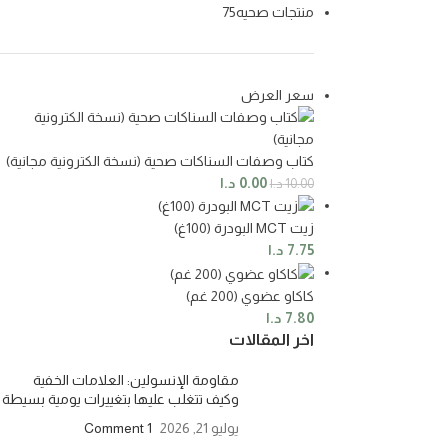
منتجات صحيه
75
سعر العرض
كتاب وصفات السناكات صحية (نسخة الكترونية مجانية)
0.00
د.ا
10.00
د.ا
زيت MCT البودرة (100غ)
7.75
د.ا
كاكاو عضوي (200 غم)
7.80
د.ا
اخر المقالات
مقاومة الإنسولين: العلامات الخفية
وكيف تتغلب عليها بتغييرات يومية بسيطة
يوليو 21, 2026
1 Comment