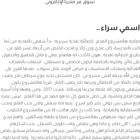
تسوق عبر متجرنا الإلكتروني
اسمي سراء…
صاحبة هالمشروع الفخم.. اخصائية تغذية سريرية.. بدأ شغفي بالتغذية من لما
كنت بالمدرسة، كان عندي وزن زائد و قدرت اتخلص من أربعة عشر كيلو عن
طريق اخصائية تغذية.. هون اتاكدت انه هالعلم عملي و قابل للتطبيق والحصول
على نتائج، واخترته بالجامعة ليكون تخصصي و مستقبلي.. اشتغلت بالمنتجات
الغذائية ومنتجات الحساسيات و مرضى التوحد ثمان سنوات.. بعدها اقترح علي
زوجي الله يرحمه ابلش مشروعي.. كان متشخص جديد بنوع سرطان نادر بصيب
واحد بالمئة من الاطفال وبرضه نادر يصيب الكبار.. قررنا هالمشروع يكون
بشغفي ويكون اله علاقة بتجربتنا ورسالتنا.. بلشت 2017.. ومن وقتها وأنا أسيرة
هذا الحلم وماشية على خطى تحقيق كل ما هو مفيد في هذا العلم.. عيش عمره
اربع سنين بس جواتي بكبر كتير اسرع… بحبه لانه شغفي ولاني بحب العلم، وبحب
الاستقلالية والقيادية.. وما كانت رح ابلور هالحب الا من هالمشروع الكتكوت..
في كتير جنود مجهولين بهالمشروع من صبايا و طهاة وسائقين.. واهم جندي
يحيى..! اللي صابر ع ماما وهي بتقضي وقت طويل بالشغل.. بحب اشكرهم
واشركم كلكم لانكم اهلي وناسي ومأمنين برسالتي وانه جسمكم بستحق يقضي
عمره الافتراضي وهو سليم معافى.. دائما اتذكروا انكم بتقدروا.. وانه الدنيا حلوة..